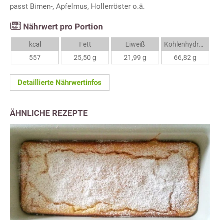
passt Birnen-, Apfelmus, Hollerröster o.ä.
Nährwert pro Portion
kcal
Fett
Eiweiß
Kohlenhydrate
557
25,50 g
21,99 g
66,82 g
Detaillierte Nährwertinfos
ÄHNLICHE REZEPTE