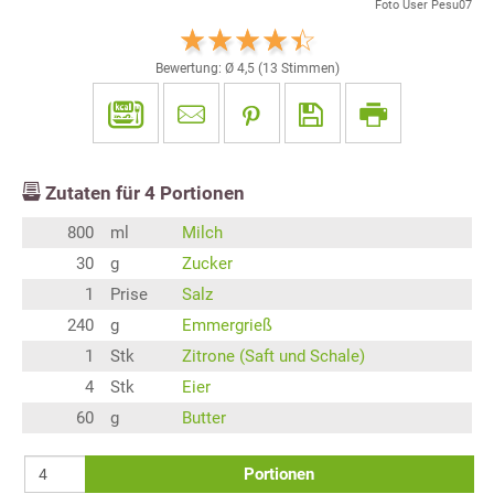
Foto User Pesu07
Bewertung: Ø
4,5
(
13
Stimmen)
Zutaten für
4
Portionen
800
ml
Milch
30
g
Zucker
1
Prise
Salz
240
g
Emmergrieß
1
Stk
Zitrone (Saft und Schale)
4
Stk
Eier
60
g
Butter
Portionen