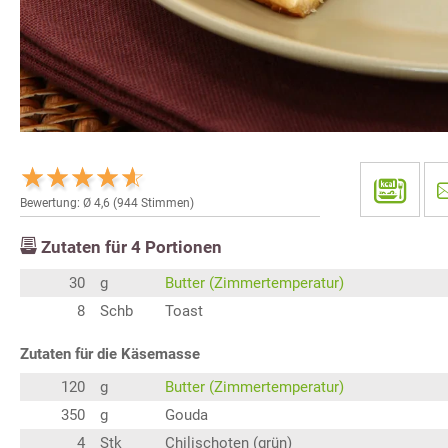
Bewertung: Ø
4,6
(
944
Stimmen)
Zutaten für
4
Portionen
30
g
Butter (Zimmertemperatur)
8
Schb
Toast
Zutaten für die Käsemasse
120
g
Butter (Zimmertemperatur)
350
g
Gouda
4
Stk
Chilischoten (grün)