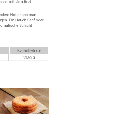
esser mit dem Brot
sondere Note kann man
ügen. Ein Hauch Senf oder
romatische Schicht
Kohlenhydrate
53,65 g