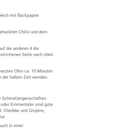
blech mit Backpapier
gehackten Chilis und dem
auf die anderen 4 die
estrichenen Seite nach oben
heizten Ofen ca. 10 Minuten
h der halben Zeit wenden.
e Schmelzeigenschaften.
a oder Emmentaler sind gute
B. Cheddar und Gruyère,
ur.
uch in einer