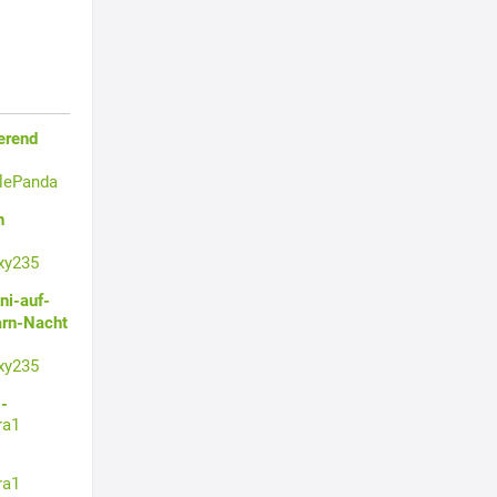
erend
tlePanda
n
xy235
ni-auf-
arn-Nacht
xy235
-
ra1
ra1