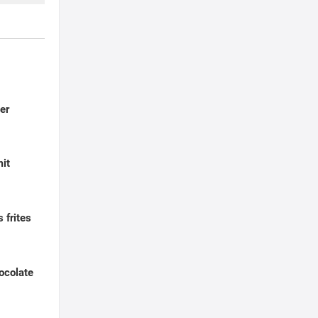
er
it
 frites
ocolate