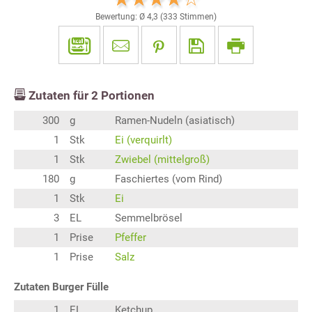
Bewertung: Ø
4,3
(
333
Stimmen)
Zutaten für
2
Portionen
300
g
Ramen-Nudeln (asiatisch)
1
Stk
Ei (verquirlt)
1
Stk
Zwiebel (mittelgroß)
180
g
Faschiertes (vom Rind)
1
Stk
Ei
3
EL
Semmelbrösel
1
Prise
Pfeffer
1
Prise
Salz
Zutaten Burger Fülle
1
EL
Ketchup