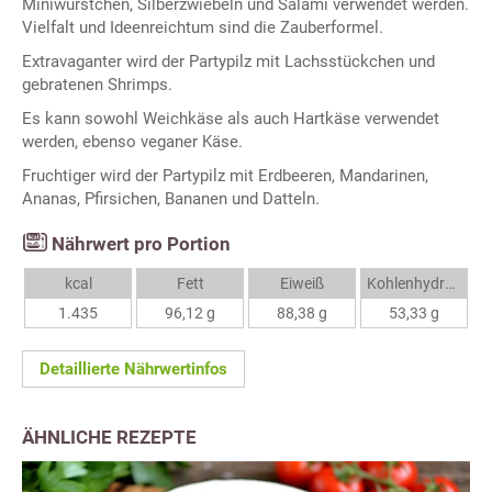
Miniwürstchen, Silberzwiebeln und Salami verwendet werden.
Vielfalt und Ideenreichtum sind die Zauberformel.
Extravaganter wird der Partypilz mit Lachsstückchen und
gebratenen Shrimps.
Es kann sowohl Weichkäse als auch Hartkäse verwendet
werden, ebenso veganer Käse.
Fruchtiger wird der Partypilz mit Erdbeeren, Mandarinen,
Ananas, Pfirsichen, Bananen und Datteln.
Nährwert pro Portion
kcal
Fett
Eiweiß
Kohlenhydrate
1.435
96,12 g
88,38 g
53,33 g
Detaillierte Nährwertinfos
ÄHNLICHE REZEPTE