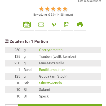
Foto Gutekueche.at
Bewertung: Ø
5,0
(
14
Stimmen)
Zutaten für
1
Portion
250
g
Cherrytomaten
125
g
Trauben (weiß, kernlos)
250
g
Mini-Mozzarella
1
Bund
Basilikumblätter
125
g
Gouda (am Stück)
10
Stk
Silberzwiebeln
10
Bl
Salami
10
Bl
Speck