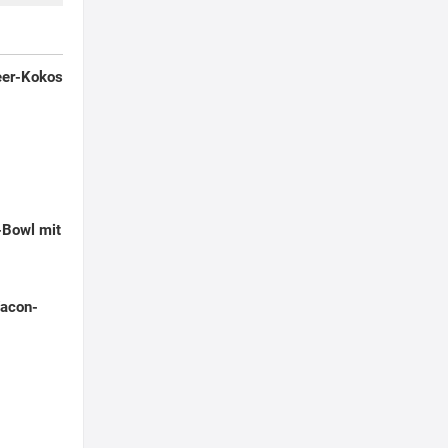
eer-Kokos
-Bowl mit
Yacon-