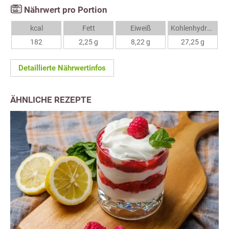
Nährwert pro Portion
kcal
Fett
Eiweiß
Kohlenhydrate
182
2,25 g
8,22 g
27,25 g
Detaillierte Nährwertinfos
ÄHNLICHE REZEPTE