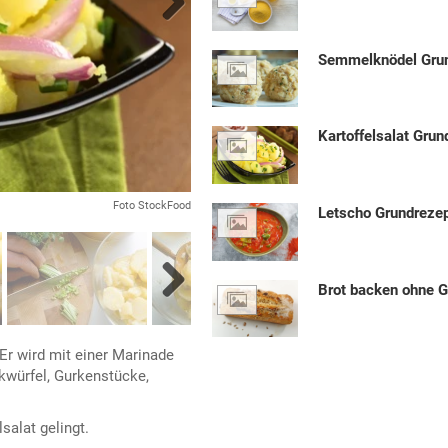
Next
Semmelknödel Gru
Kartoffelsalat Grun
Foto StockFood
Letscho Grundreze
Brot backen ohne 
Next
 Er wird mit einer Marinade
kwürfel, Gurkenstücke,
lsalat gelingt.