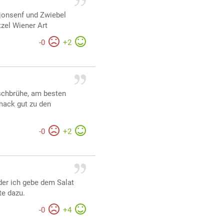
jonsenf und Zwiebel
zel Wiener Art
-
0
+
2
schbrühe, am besten
mack gut zu den
-
0
+
2
der ich gebe dem Salat
te dazu.
-
0
+
4