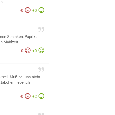
en
-
0
+
0
enen Schinken, Paprika
n Mahlzeit.
-
0
+
0
itzel. Muß bei uns nicht
stäbchen liebe ich
-
0
+
2