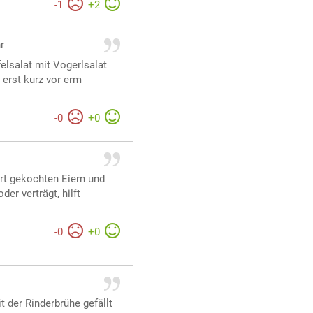
-
1
+
2
r
felsalat mit Vogerlsalat
 erst kurz vor erm
-
0
+
0
art gekochten Eiern und
er verträgt, hilft
-
0
+
0
 der Rinderbrühe gefällt