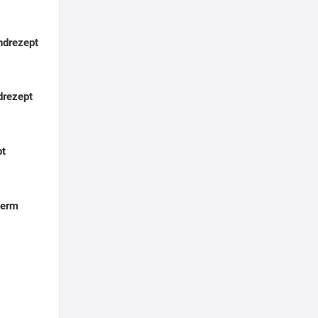
ndrezept
drezept
pt
Germ