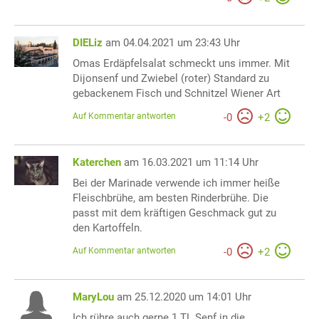
DIELiz
am 04.04.2021 um 23:43 Uhr
Omas Erdäpfelsalat schmeckt uns immer. Mit
Dijonsenf und Zwiebel (roter) Standard zu
gebackenem Fisch und Schnitzel Wiener Art
Auf Kommentar antworten
-
0
+
2
Katerchen
am 16.03.2021 um 11:14 Uhr
Bei der Marinade verwende ich immer heiße
Fleischbrühe, am besten Rinderbrühe. Die
passt mit dem kräftigen Geschmack gut zu
den Kartoffeln.
Auf Kommentar antworten
-
0
+
2
MaryLou
am 25.12.2020 um 14:01 Uhr
Ich rühre auch gerne 1 TL Senf in die