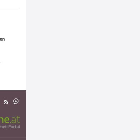
ien
r