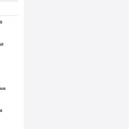
it
it
mus
ot