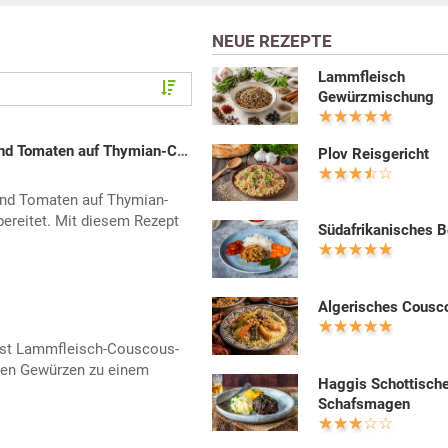
NEUE REZEPTE
Lammfleisch
Gewürzmischung
Lammkoteletts mit Aprikosen und Tomaten auf Thymian-Couscous
Plov Reisgericht
nd Tomaten auf Thymian-
ereitet. Mit diesem Rezept
Südafrikanisches B
Algerisches Cousc
ist Lammfleisch-Couscous-
sten Gewürzen zu einem
Haggis Schottisch
Schafsmagen