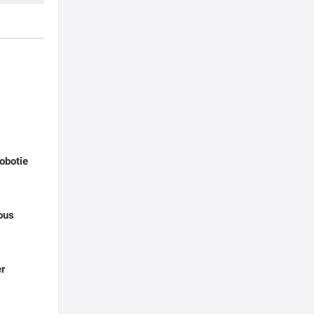
obotie
ous
er