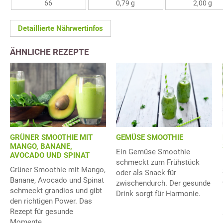
66
0,79 g
2,00 g
Detaillierte Nährwertinfos
ÄHNLICHE REZEPTE
GRÜNER SMOOTHIE MIT
GEMÜSE SMOOTHIE
MANGO, BANANE,
Ein Gemüse Smoothie
AVOCADO UND SPINAT
schmeckt zum Frühstück
Grüner Smoothie mit Mango,
oder als Snack für
Banane, Avocado und Spinat
zwischendurch. Der gesunde
schmeckt grandios und gibt
Drink sorgt für Harmonie.
den richtigen Power. Das
Rezept für gesunde
Momente.