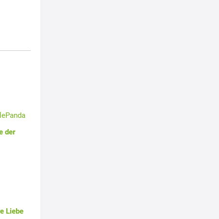
tlePanda
e der
e Liebe