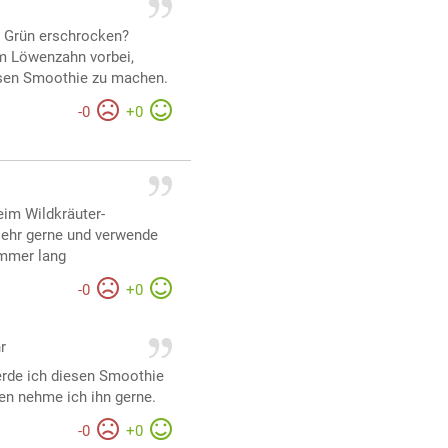
m Grün erschrocken?
m Löwenzahn vorbei,
iesen Smoothie zu machen.
-
0
+
0
eim Wildkräuter-
ehr gerne und verwende
ommer lang
-
0
+
0
r
werde ich diesen Smoothie
n nehme ich ihn gerne.
-
0
+
0