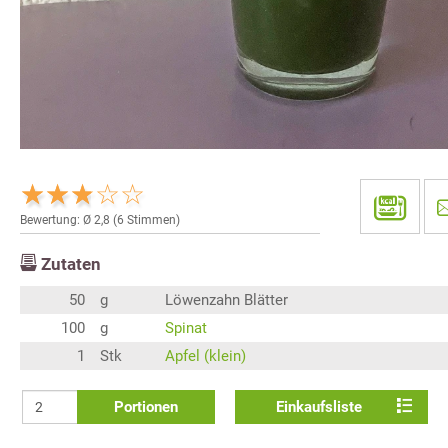
Bewertung: Ø
2,8
(
6
Stimmen)
Zutaten
50
g
Löwenzahn Blätter
100
g
Spinat
1
Stk
Apfel (klein)
Portionen
Einkaufsliste