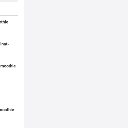
thie
inat-
Smoothie
moothie