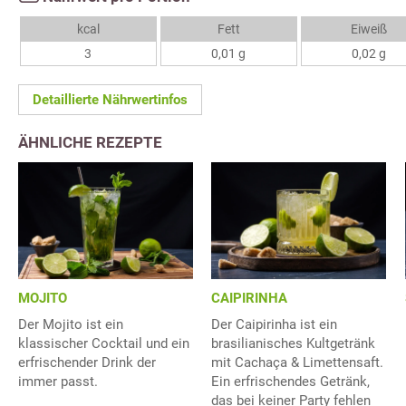
kcal
Fett
Eiweiß
3
0,01 g
0,02 g
Detaillierte Nährwertinfos
ÄHNLICHE REZEPTE
MOJITO
CAIPIRINHA
Der Mojito ist ein
Der Caipirinha ist ein
klassischer Cocktail und ein
brasilianisches Kultgetränk
erfrischender Drink der
mit Cachaça & Limettensaft.
immer passt.
Ein erfrischendes Getränk,
das bei keiner Party fehlen