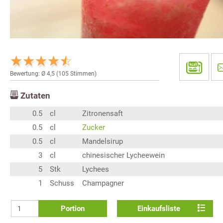
Bewertung: Ø
4,5
(
105
Stimmen)
Zutaten
0.5
cl
Zitronensaft
0.5
cl
Zucker
0.5
cl
Mandelsirup
3
cl
chinesischer Lycheewein
5
Stk
Lychees
1
Schuss
Champagner
Portion
Einkaufsliste