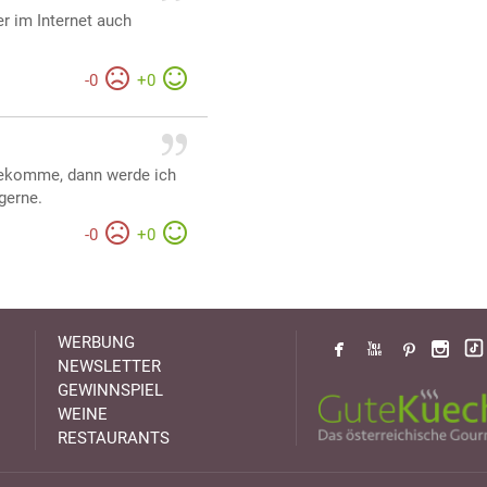
er im Internet auch
-
0
+
0
bekomme, dann werde ich
gerne.
-
0
+
0
WERBUNG
NEWSLETTER
GEWINNSPIEL
WEINE
RESTAURANTS