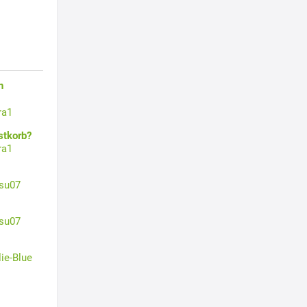
n
ra1
stkorb?
ra1
su07
su07
lie-Blue