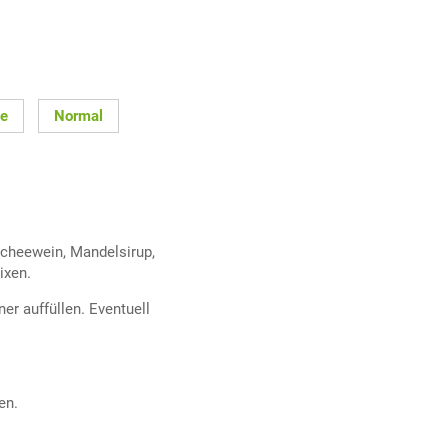
te
Normal
ycheewein, Mandelsirup,
ixen.
r auffüllen. Eventuell
en.