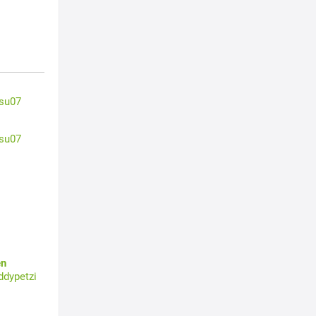
su07
su07
en
ddypetzi