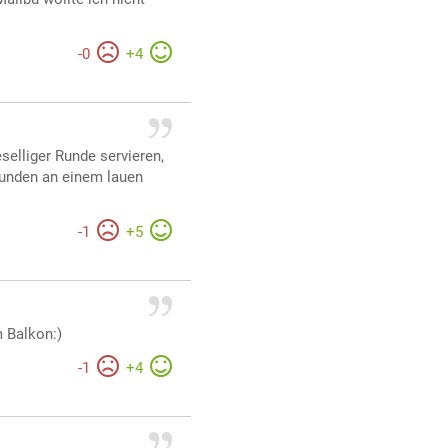
-
0
+
4
selliger Runde servieren,
unden an einem lauen
-
1
+
5
 Balkon:)
-
1
+
4