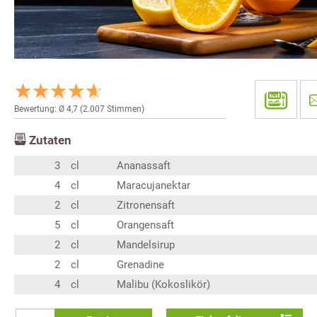
Bewertung: Ø
4,7
(
2.007
Stimmen)
Zutaten
3
cl
Ananassaft
4
cl
Maracujanektar
2
cl
Zitronensaft
5
cl
Orangensaft
2
cl
Mandelsirup
2
cl
Grenadine
4
cl
Malibu (Kokoslikör)