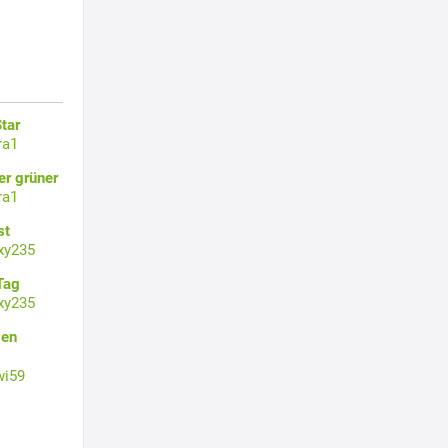
l
tar
ra1
er grüner
ra1
st
xy235
Tag
xy235
gen
wi59