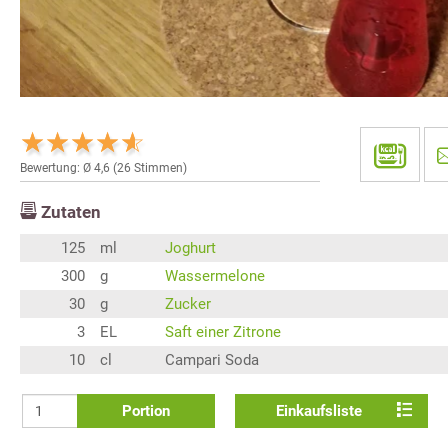
Bewertung: Ø
4,6
(
26
Stimmen)
Zutaten
125
ml
Joghurt
300
g
Wassermelone
30
g
Zucker
3
EL
Saft einer Zitrone
10
cl
Campari Soda
Portion
Einkaufsliste