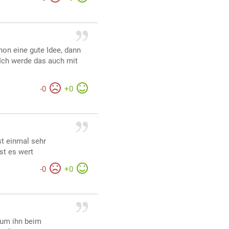
on eine gute Idee, dann
 Ich werde das auch mit
-
0
+
0
st einmal sehr
st es wert
-
0
+
0
 um ihn beim