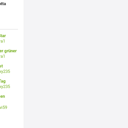
tta
tar
ra1
er grüner
ra1
st
xy235
Tag
xy235
gen
wi59