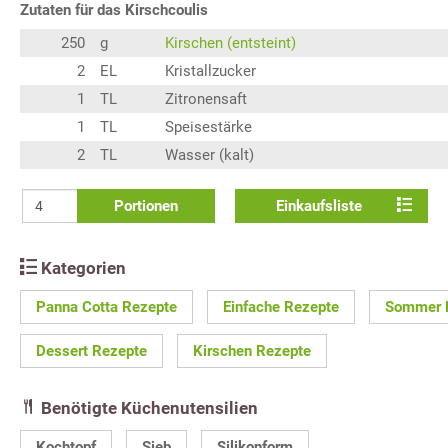
Zutaten für das Kirschcoulis
250
g
Kirschen (entsteint)
2
EL
Kristallzucker
1
TL
Zitronensaft
1
TL
Speisestärke
2
TL
Wasser (kalt)
Portionen
Einkaufsliste
Kategorien
Panna Cotta Rezepte
Einfache Rezepte
Sommer 
Dessert Rezepte
Kirschen Rezepte
Benötigte Küchenutensilien
Kochtopf
Sieb
Silikonform