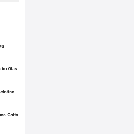
ta
a im Glas
elatine
nna-Cotta