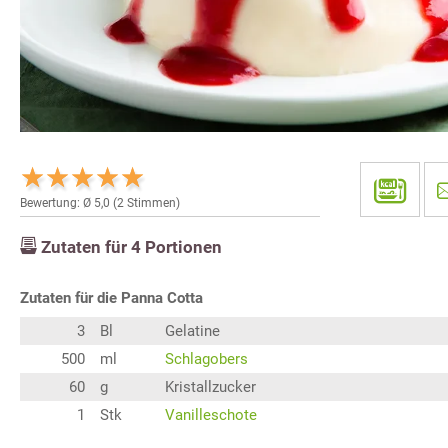
Bewertung: Ø
5,0
(
2
Stimmen)
Zutaten für
4
Portionen
Zutaten für die Panna Cotta
3
Bl
Gelatine
500
ml
Schlagobers
60
g
Kristallzucker
1
Stk
Vanilleschote