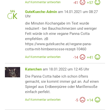
Auf Kommentar antworten
-
41
+
57
GuteKueche-Admin
am 14.01.2021 um 08:27
Uhr
die Minuten Kochangabe im Text wurde
reduziert - bei Bauchschmerzen und weniger
Fett würde ich eine vegane Panna Cotta
empfehlen. zB
https://www.gutekueche.at/vegane-pana-
cotta-mit-himbeersosse-rezept-10460
Auf Kommentar antworten
-
14
+
41
Katerchen
am 18.01.2022 um 12:45 Uhr
Die Panna Cotta habe ich schon öfters
gemacht, sie kommt immer gut an. Auf einen
Spiegel aus Erdbeerpüree oder Marillensoße
einfach perfekt.
Auf Kommentar antworten
-
5
+
14