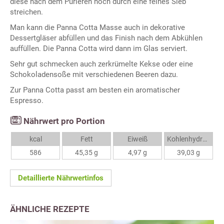
diese nach dem Pürieren noch durch eine feines Sieb
streichen.
Man kann die Panna Cotta Masse auch in dekorative
Dessertgläser abfüllen und das Finish nach dem Abkühlen
auffüllen. Die Panna Cotta wird dann im Glas serviert.
Sehr gut schmecken auch zerkrümelte Kekse oder eine
Schokoladensoße mit verschiedenen Beeren dazu.
Zur Panna Cotta passt am besten ein aromatischer
Espresso.
Nährwert pro Portion
kcal
Fett
Eiweiß
Kohlenhydrate
586
45,35 g
4,97 g
39,03 g
Detaillierte Nährwertinfos
ÄHNLICHE REZEPTE