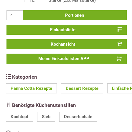
1
TL
Stärke (z.B. Maisstärke)
Portionen
Einkaufsliste
Kochansicht
Meine Einkaufslisten APP
Kategorien
Panna Cotta Rezepte
Dessert Rezepte
Einfache 
Benötigte Küchenutensilien
Kochtopf
Sieb
Dessertschale