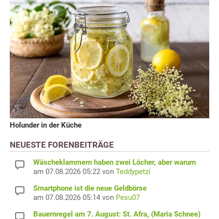
Holunder in der Küche
NEUESTE FORENBEITRÄGE
Wäscheklammern haben zwei Löcher, aber warum
am 07.08.2026 05:22 von
Teddypetzi
Smartphone ist die neue Geldbörse
am 07.08.2026 05:14 von
Pesu07
Bauernregel am 7. August: St. Afra, (Maria Schnee)