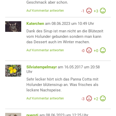
Geschmack aber schon.
Auf Kommentar antworten
-
1
+
3
Katerchen
am 08.06.2023 um 10:49 Uhr
Dank des Sirup ist man nicht an die Blütezeit
vom Holunder gebunden sondern man kann
das Dessert auch im Winter machen.
Auf Kommentar antworten
-
0
+
0
Silviatempelmayr
am 16.05.2017 um 20:58
Uhr
Sehr lecker hört sich das Panna Cotta mit
Holunder blütensirup an. Was frisches als
leckere Nachspeise.
Auf Kommentar antworten
-
3
+
2
puersti
am 08.06.2023 um 12:25 Uhr