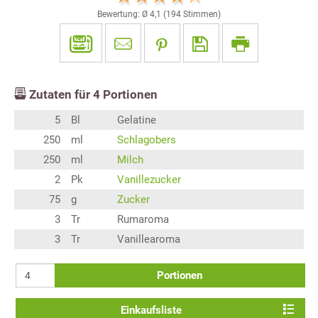
Bewertung: Ø
4,1
(
194
Stimmen)
Zutaten für
4
Portionen
5
Bl
Gelatine
250
ml
Schlagobers
250
ml
Milch
2
Pk
Vanillezucker
75
g
Zucker
3
Tr
Rumaroma
3
Tr
Vanillearoma
Portionen
Einkaufsliste