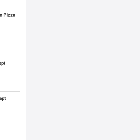
on Pizza
ept
ept