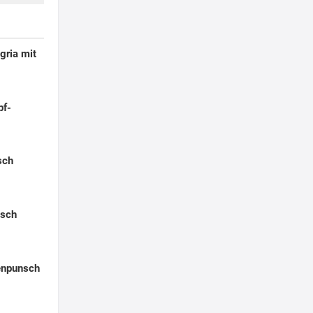
gria mit
pf-
sch
nsch
enpunsch