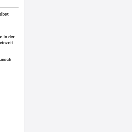
elbst
 in der
einzeit
Punsch