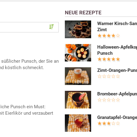
NEUE REZEPTE
Warmer Kirsch-San
Zimt
Halloween-Apfelko
Punsch
 süßlicher Punsch, der Sie an
nd köstlich schmeckt.
Zimt-Orangen-Pun
Brombeer-Apfelpu
tliche Punsch ein Must:
 Eierlikör und verzaubert
Granatapfel-Orang