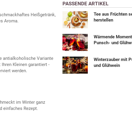
PASSENDE ARTIKEL
Tee aus Früchten s
n schmackhaftes Heißgetränk,
herstellen
les Aroma.
Wärmende Momente
Punsch- und Glühw
e antialkoholische Variante
Winterzauber mit 
hren Kleinen garantiert -
und Glühwein
viert werden.
chmeckt im Winter ganz
d einfaches Rezept.