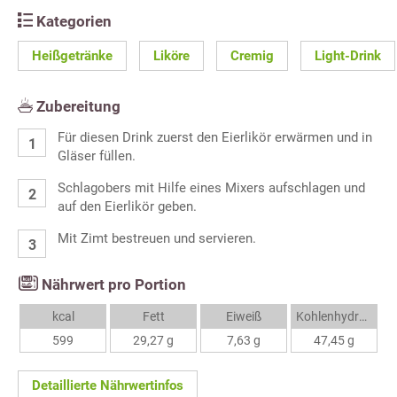
Kategorien
Heißgetränke
Liköre
Cremig
Light-Drink
Zubereitung
Für diesen Drink zuerst den Eierlikör erwärmen und in
Gläser füllen.
Schlagobers mit Hilfe eines Mixers aufschlagen und
auf den Eierlikör geben.
Mit Zimt bestreuen und servieren.
Nährwert pro Portion
kcal
Fett
Eiweiß
Kohlenhydrate
599
29,27 g
7,63 g
47,45 g
Detaillierte Nährwertinfos