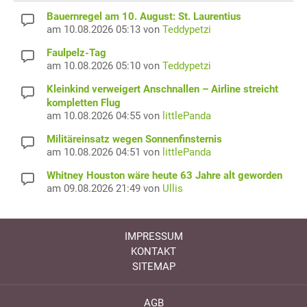
Bauernregel am 10. August: St. Laurentius
am 10.08.2026 05:13 von
Teddypetzi
Faulpelz-Tag
am 10.08.2026 05:10 von
Teddypetzi
Kleinkind verweigert Anschnallen – Airline streicht
kompletten Flug
am 10.08.2026 04:55 von
littlePanda
Militäreinsatz wegen Sonnenfinsternis
am 10.08.2026 04:51 von
littlePanda
Whitney Houston wäre heute 63 Jahre alt geworden
am 09.08.2026 21:49 von
Ullis
IMPRESSUM
KONTAKT
SITEMAP
AGB