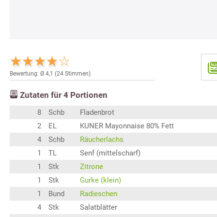
Bewertung: Ø
4,1
(
24
Stimmen)
Zutaten für
4
Portionen
8
Schb
Fladenbrot
2
EL
KUNER Mayonnaise 80% Fett
4
Schb
Räucherlachs
1
TL
Senf (mittelscharf)
1
Stk
Zitrone
1
Stk
Gurke (klein)
1
Bund
Radieschen
4
Stk
Salatblätter