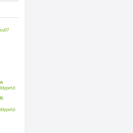
su07
en
ddypetzi
t.
ddypetzi