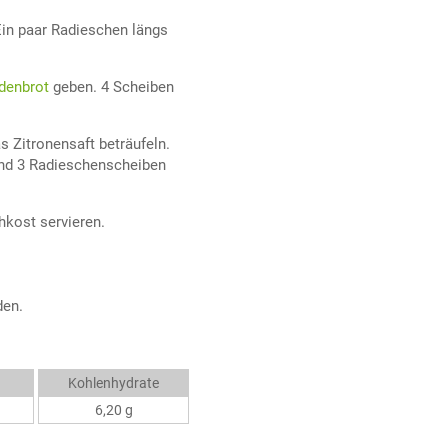
Ein paar Radieschen längs
denbrot
geben. 4 Scheiben
 Zitronensaft beträufeln.
und 3 Radieschenscheiben
hkost servieren.
den.
Kohlenhydrate
6,20 g