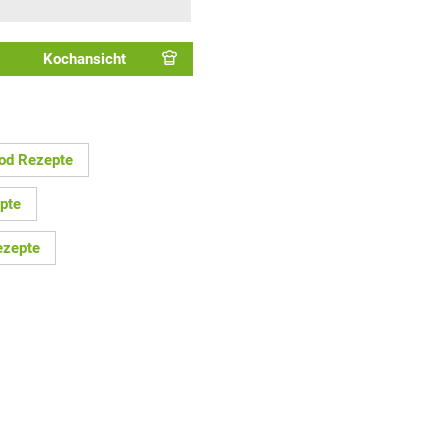
Kochansicht
ood Rezepte
pte
ezepte