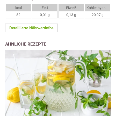
kcal
Fett
Eiweiß
Kohlenhydrate
82
0,01 g
0,13 g
20,07 g
Detaillierte Nährwertinfos
ÄHNLICHE REZEPTE