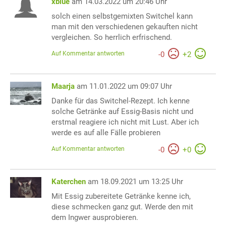
xblue
am 14.03.2022 um 20:46 Uhr
solch einen selbstgemixten Switchel kann
man mit den verschiedenen gekauften nicht
vergleichen. So herrlich erfrischend.
Auf Kommentar antworten
-
0
+
2
Maarja
am 11.01.2022 um 09:07 Uhr
Danke für das Switchel-Rezept. Ich kenne
solche Getränke auf Essig-Basis nicht und
erstmal reagiere ich nicht mit Lust. Aber ich
werde es auf alle Fälle probieren
Auf Kommentar antworten
-
0
+
0
Katerchen
am 18.09.2021 um 13:25 Uhr
Mit Essig zubereitete Getränke kenne ich,
diese schmecken ganz gut. Werde den mit
dem Ingwer ausprobieren.