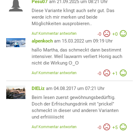
Pesu07
am 21.09.2025 um 08:21 Uhr
Diese Variante klingt auch sehr gut. Das
werde ich mir merken und beide
Möglichkeiten ausprobieren..
Auf Kommentar antworten
-
0
+
0
alpenkoch
am 15.03.2022 um 09:19 Uhr
hallo Martha, das schmeckt dann bestimmt
intensiver. Weil lauwarm verliert Honig auch
nicht die Wirkung ʘ‿ʘ
Auf Kommentar antworten
-
0
+
1
DIELiz
am 04.08.2017 um 07:21 Uhr
Beim lesen zuerst gewöhnungsbedürftig.
Doch der Erfrischungsdrink mit "prickel"
schmeckt in dieser und anderen Varianten
und erfriiiiiischt
Auf Kommentar antworten
-
0
+
5