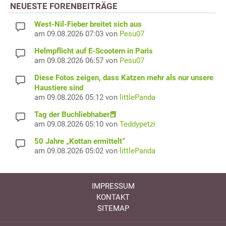
NEUESTE FORENBEITRÄGE
West-Nil-Fieber breitet sich aus
am 09.08.2026 07:03 von
Pesu07
Helmpflicht auf E-Scootern in Paris
am 09.08.2026 06:57 von
Pesu07
Diese Fotos zeigen, dass Katzen mehr als nur unsere
Haustiere sind
am 09.08.2026 05:12 von
littlePanda
Tag der Buchliebhaber📕
am 09.08.2026 05:10 von
Teddypetzi
50 Jahre „Kottan ermittelt“
am 09.08.2026 05:02 von
littlePanda
IMPRESSUM
KONTAKT
SITEMAP