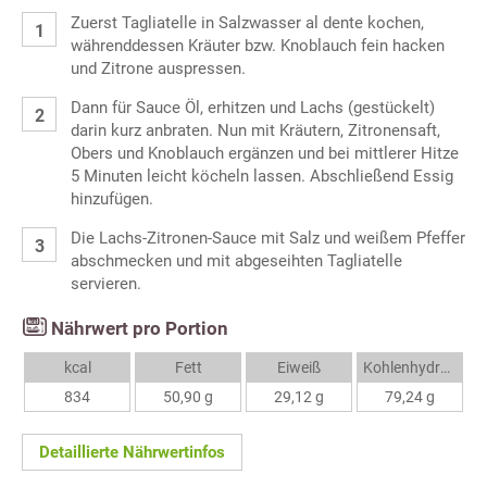
Zuerst Tagliatelle in Salzwasser al dente kochen,
währenddessen Kräuter bzw. Knoblauch fein hacken
und Zitrone auspressen.
Dann für Sauce Öl, erhitzen und Lachs (gestückelt)
darin kurz anbraten. Nun mit Kräutern, Zitronensaft,
Obers und Knoblauch ergänzen und bei mittlerer Hitze
5 Minuten leicht köcheln lassen. Abschließend Essig
hinzufügen.
Die Lachs-Zitronen-Sauce mit Salz und weißem Pfeffer
abschmecken und mit abgeseihten Tagliatelle
servieren.
Nährwert pro Portion
kcal
Fett
Eiweiß
Kohlenhydrate
834
50,90 g
29,12 g
79,24 g
Detaillierte Nährwertinfos