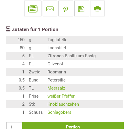
Zutaten für
1
Portion
150
g
Tagliatelle
80
g
Lachsfilet
5
EL
Zitronen-Basilikum-Essig
4
EL
Olivenöl
1
Zweig
Rosmarin
0.5
Bund
Petersilie
0.5
TL
Meersalz
1
Prise
weißer Pfeffer
2
Stk
Knoblauchzehen
1
Schuss
Schlagobers
Portion