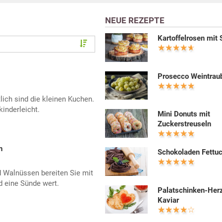
NEUE REZEPTE
Kartoffelrosen mit
Prosecco Weintrau
ich sind die kleinen Kuchen.
inderleicht.
Mini Donuts mit
Zuckerstreuseln
n
Schokoladen Fettu
d Walnüssen bereiten Sie mit
d eine Sünde wert.
Palatschinken-Her
Kaviar