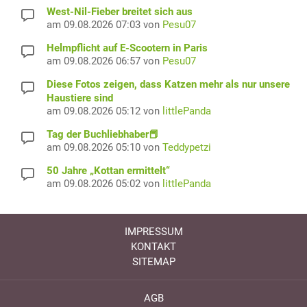
West-Nil-Fieber breitet sich aus
am 09.08.2026 07:03 von
Pesu07
Helmpflicht auf E-Scootern in Paris
am 09.08.2026 06:57 von
Pesu07
Diese Fotos zeigen, dass Katzen mehr als nur unsere
Haustiere sind
am 09.08.2026 05:12 von
littlePanda
Tag der Buchliebhaber📕
am 09.08.2026 05:10 von
Teddypetzi
50 Jahre „Kottan ermittelt“
am 09.08.2026 05:02 von
littlePanda
IMPRESSUM
KONTAKT
SITEMAP
AGB