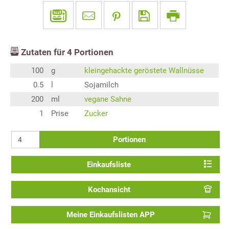
Zutaten für
4
Portionen
100
g
kleingehackte geröstete Wallnüsse
0.5
l
Sojamilch
200
ml
vegane Sahne
1
Prise
Zucker
Portionen
Einkaufsliste
Kochansicht
Meine Einkaufslisten APP