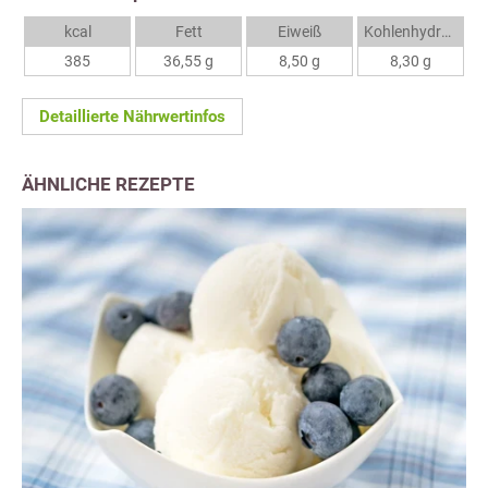
kcal
Fett
Eiweiß
Kohlenhydrate
385
36,55 g
8,50 g
8,30 g
Detaillierte Nährwertinfos
ÄHNLICHE REZEPTE