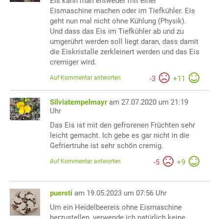
Eis kann man entweder mit einer
Eismaschine machen oder im Tiefkühler. Eis
geht nun mal nicht ohne Kühlung (Physik).
Und dass das Eis im Tiefkühler ab und zu
umgerührt werden soll liegt daran, dass damit
die Eiskristalle zerkleinert werden und das Eis
cremiger wird.
Auf Kommentar antworten
-
3
+
11
Silviatempelmayr
am 27.07.2020 um 21:19
Uhr
Das Eis ist mit den gefrorenen Früchten sehr
leicht gemacht. Ich gebe es gar nicht in die
Gefriertruhe ist sehr schön cremig.
Auf Kommentar antworten
-
5
+
9
puersti
am 19.05.2023 um 07:56 Uhr
Um ein Heidelbeereis ohne Eismaschine
herzustellen, verwende ich natürlich keine