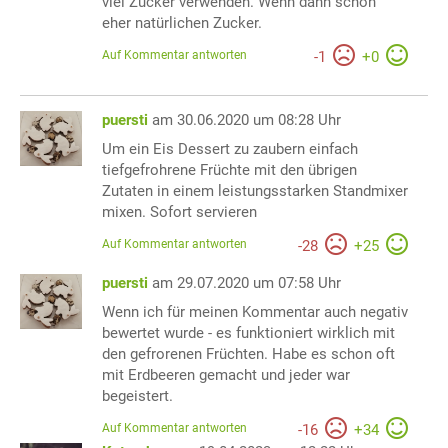
viel Zucker verwenden. Wenn dann schon
eher natürlichen Zucker.
Auf Kommentar antworten
-
1
+
0
puersti
am 30.06.2020 um 08:28 Uhr
Um ein Eis Dessert zu zaubern einfach
tiefgefrohrene Früchte mit den übrigen
Zutaten in einem leistungsstarken Standmixer
mixen. Sofort servieren
Auf Kommentar antworten
-
28
+
25
puersti
am 29.07.2020 um 07:58 Uhr
Wenn ich für meinen Kommentar auch negativ
bewertet wurde - es funktioniert wirklich mit
den gefrorenen Früchten. Habe es schon oft
mit Erdbeeren gemacht und jeder war
begeistert.
Auf Kommentar antworten
-
16
+
34