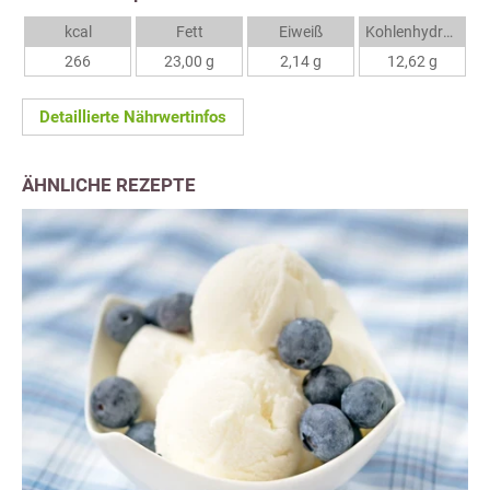
kcal
Fett
Eiweiß
Kohlenhydrate
266
23,00 g
2,14 g
12,62 g
Detaillierte Nährwertinfos
ÄHNLICHE REZEPTE