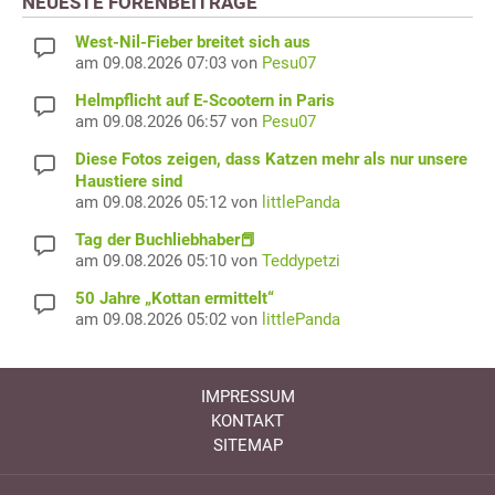
NEUESTE FORENBEITRÄGE
West-Nil-Fieber breitet sich aus
am 09.08.2026 07:03 von
Pesu07
Helmpflicht auf E-Scootern in Paris
am 09.08.2026 06:57 von
Pesu07
Diese Fotos zeigen, dass Katzen mehr als nur unsere
Haustiere sind
am 09.08.2026 05:12 von
littlePanda
Tag der Buchliebhaber📕
am 09.08.2026 05:10 von
Teddypetzi
50 Jahre „Kottan ermittelt“
am 09.08.2026 05:02 von
littlePanda
IMPRESSUM
KONTAKT
SITEMAP