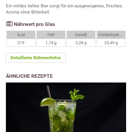
Ein mildes helles Bier sorgt für ein ausgewogenes, frisches
Aroma ohne Bitterkeit.
Nährwert pro Glas
kcal
Fett
Eiweiß
Kohlenhydrate
219
1,74 g
3,28 g
33,49 g
Detaillierte Nährwertinfos
ÄHNLICHE REZEPTE