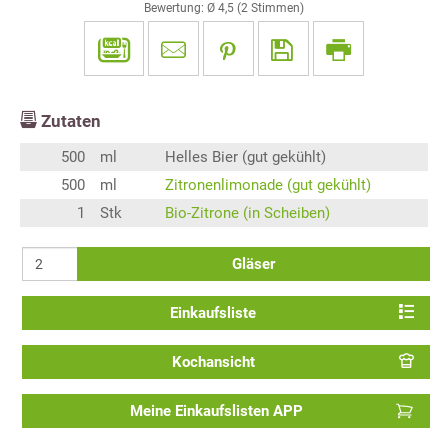
Bewertung: Ø
4,5
(
2
Stimmen)
Zutaten
500
ml
Helles Bier (gut gekühlt)
500
ml
Zitronenlimonade (gut gekühlt)
1
Stk
Bio-Zitrone (in Scheiben)
Gläser
Einkaufsliste
Kochansicht
Meine Einkaufslisten APP