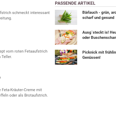
PASSENDE ARTIKEL
Bärlauch - grün, a
strich schmeckt interessant
scharf und gesund
reitung.
Ausg`steckt is! He
oder Buschenscha
zept vom roten Fetaaufstrich
Picknick mit frühli
 Teller.
Genüssen!
a
e Feta-Kräuter-Creme mit
ffeln oder als Brotaufstrich.