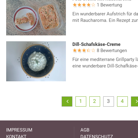
1 Bewertung
Ein wunderbarer Aufstrich für d
mit Raucharoma. Ein Rezept zum
Dill-Schafskäse-Creme
8 Bewertungen
Für eine mediterrane Grillparty 
eine wunderbare Dill-Schafkäse
1
2
3
4
IMPRESSUM
AGB
KONTAKT
DATENSCHUTZ