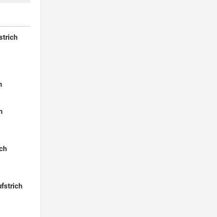
strich
h
h
ich
fstrich