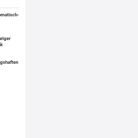
romatisch-
uriger
nk
ngshaften