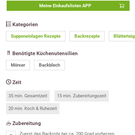
Meine Einkaufslisten APP
Kategorien
Suppeneinlagen Rezepte
Backrezepte
Blättertei
Benötigte Küchenutensilien
Mörser
Backblech
Zeit
35 min. Gesamtzeit
15 min. Zubereitungszeit
20 min. Koch & Ruhezeit
Zubereitung
Zuerst das Backrohr bei ca. 200 Grad vorheizen.