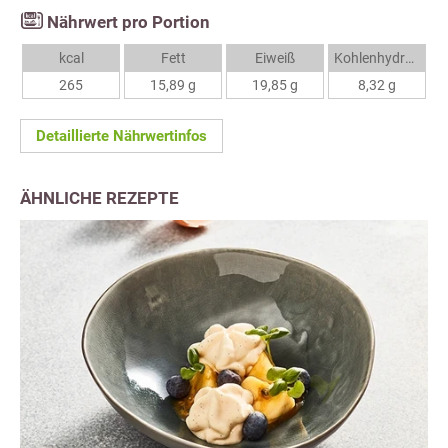
Nährwert pro Portion
kcal
Fett
Eiweiß
Kohlenhydrate
265
15,89 g
19,85 g
8,32 g
Detaillierte Nährwertinfos
ÄHNLICHE REZEPTE