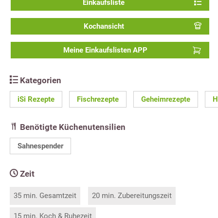
Einkaufsliste
Kochansicht
Meine Einkaufslisten APP
Kategorien
iSi Rezepte
Fischrezepte
Geheimrezepte
H
Benötigte Küchenutensilien
Sahnespender
Zeit
35 min. Gesamtzeit
20 min. Zubereitungszeit
15 min. Koch & Ruhezeit