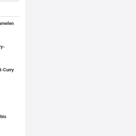
arnelen
ry-
t-Curry
rbis