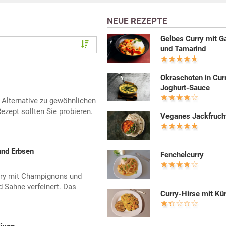
NEUE REZEPTE
Gelbes Curry mit G
und Tamarind
Okraschoten in Cur
Joghurt-Sauce
 Alternative zu gewöhnlichen
zept sollten Sie probieren.
Veganes Jackfruch
und Erbsen
Fenchelcurry
rry mit Champignons und
d Sahne verfeinert. Das
Curry-Hirse mit Kü