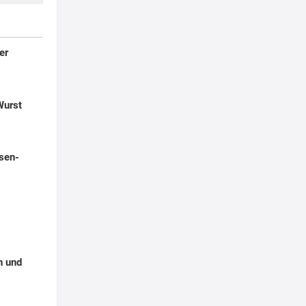
er
Wurst
sen-
n und