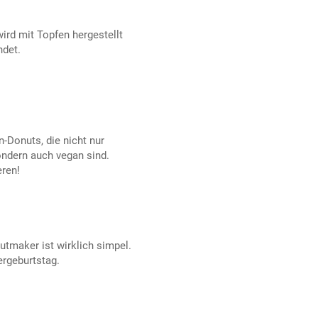
ird mit Topfen hergestellt
ndet.
n-Donuts, die nicht nur
ondern auch vegan sind.
eren!
tmaker ist wirklich simpel.
ergeburtstag.