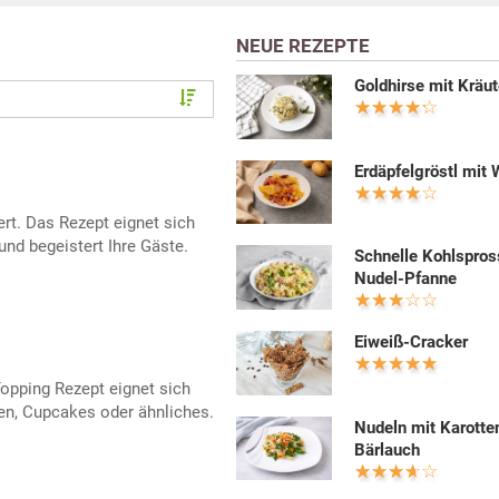
NEUE REZEPTE
Goldhirse mit Kräut
Erdäpfelgröstl mit 
ert. Das Rezept eignet sich
und begeistert Ihre Gäste.
Schnelle Kohlspros
Nudel-Pfanne
Eiweiß-Cracker
opping Rezept eignet sich
en, Cupcakes oder ähnliches.
Nudeln mit Karotte
Bärlauch