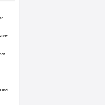
er
Wurst
sen-
n und