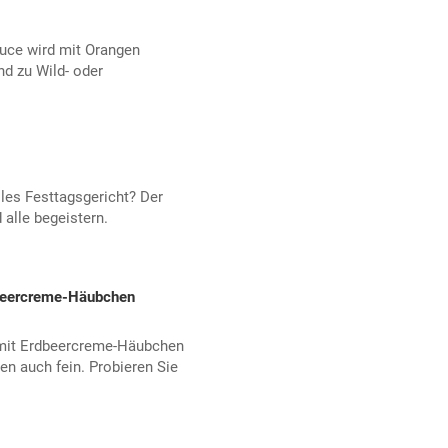
auce wird mit Orangen
nd zu Wild- oder
lles Festtagsgericht? Der
 alle begeistern.
dbeercreme-Häubchen
mit Erdbeercreme-Häubchen
 auch fein. Probieren Sie