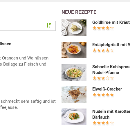
NEUE REZEPTE
Goldhirse mit Kräut
nüssen
Erdäpfelgröstl mit 
it Orangen und Walnüssen
s Beilage zu Fleisch und
Schnelle Kohlspros
Nudel-Pfanne
Eiweiß-Cracker
schmeckt sehr saftig und ist
ffeejause.
Nudeln mit Karotte
Bärlauch