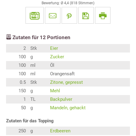
Bewertung: Ø
4,4
(
818
Stimmen)
Zutaten für
12
Portionen
2
Stk
Eier
100
g
Zucker
100
ml
Öl
100
ml
Orangensaft
0.5
Stk
Zitone, gepresst
150
g
Mehl
1
TL
Backpulver
50
g
Mandeln, gehackt
Zutaten für das Topping
250
g
Erdbeeren