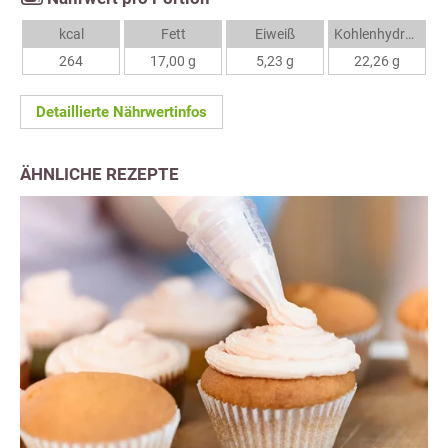
kcal
Fett
Eiweiß
Kohlenhydrate
264
17,00 g
5,23 g
22,26 g
Detaillierte Nährwertinfos
ÄHNLICHE REZEPTE