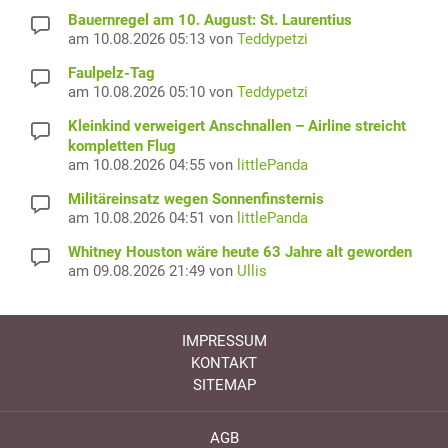
Bauernregel am 10. August: St. Laurentius
am 10.08.2026 05:13 von
Teddypetzi
Faulpelz-Tag
am 10.08.2026 05:10 von
Teddypetzi
Kleinkind verweigert Anschnallen – Airline streicht
kompletten Flug
am 10.08.2026 04:55 von
littlePanda
Militäreinsatz wegen Sonnenfinsternis
am 10.08.2026 04:51 von
littlePanda
Whitney Houston wäre heute 63 Jahre alt geworden
am 09.08.2026 21:49 von
Ullis
IMPRESSUM
KONTAKT
SITEMAP
AGB