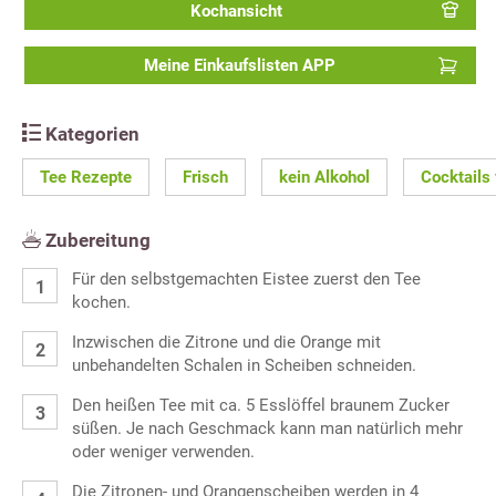
Kochansicht
Meine Einkaufslisten APP
Kategorien
Tee Rezepte
Frisch
kein Alkohol
Cocktails 
Zubereitung
Für den selbstgemachten Eistee zuerst den Tee
kochen.
Inzwischen die Zitrone und die Orange mit
unbehandelten Schalen in Scheiben schneiden.
Den heißen Tee mit ca. 5 Esslöffel braunem Zucker
süßen. Je nach Geschmack kann man natürlich mehr
oder weniger verwenden.
Die Zitronen- und Orangenscheiben werden in 4