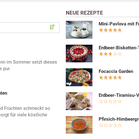
NEUE REZEPTE
Mini-Pavlova mit F
Erdbeer-Biskotten-
enn im Sommer setzt dieses
 pur.
Focaccia Garden
hten
Erdbeer-Tiramisu-
nd Früchten schmeckt so
rgt für viele köstliche
Pfirsich-Himbeergr