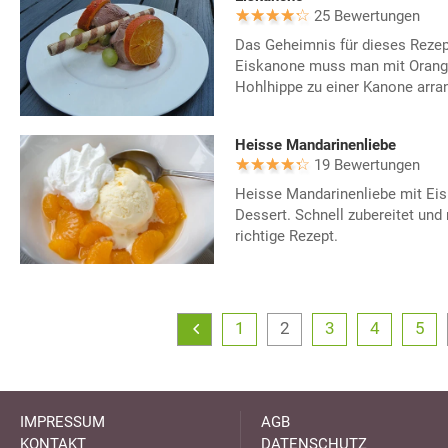
25 Bewertungen
Das Geheimnis für dieses Rezept
Eiskanone muss man mit Orang
Hohlhippe zu einer Kanone arran
Heisse Mandarinenliebe
19 Bewertungen
Heisse Mandarinenliebe mit Eis i
Dessert. Schnell zubereitet und 
richtige Rezept.
1
2
3
4
5
IMPRESSUM
AGB
KONTAKT
DATENSCHUTZ