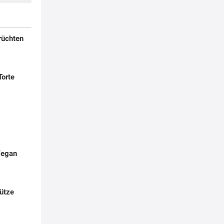
rüchten
Torte
Vegan
ütze