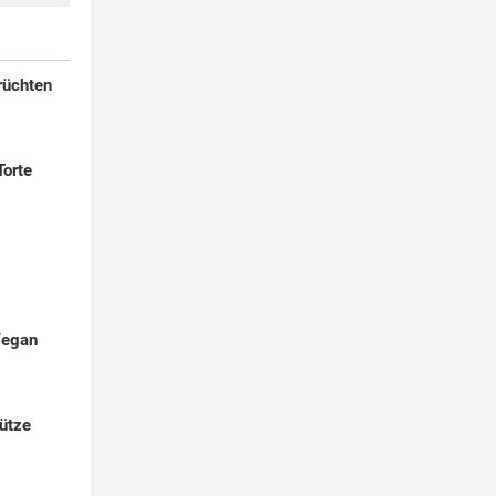
rüchten
Torte
Vegan
ütze