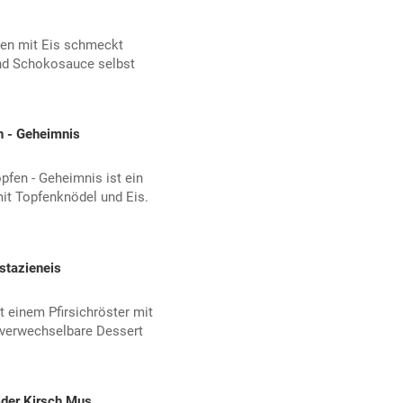
en mit Eis schmeckt
und Schokosauce selbst
n - Geheimnis
pfen - Geheimnis ist ein
it Topfenknödel und Eis.
stazieneis
 einem Pfirsichröster mit
nverwechselbare Dessert
lder Kirsch Mus