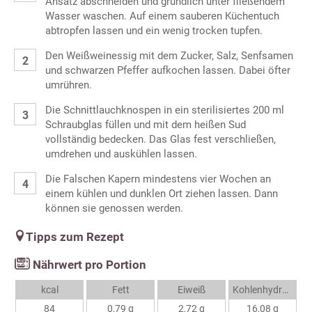
Ansatz abschneiden und gründlich unter fließendem
Wasser waschen. Auf einem sauberen Küchentuch
abtropfen lassen und ein wenig trocken tupfen.
Den Weißweinessig mit dem Zucker, Salz, Senfsamen
und schwarzen Pfeffer aufkochen lassen. Dabei öfter
umrühren.
Die Schnittlauchknospen in ein sterilisiertes 200 ml
Schraubglas füllen und mit dem heißen Sud
vollständig bedecken. Das Glas fest verschließen,
umdrehen und auskühlen lassen.
Die Falschen Kapern mindestens vier Wochen an
einem kühlen und dunklen Ort ziehen lassen. Dann
können sie genossen werden.
Tipps zum Rezept
Nährwert pro Portion
kcal
Fett
Eiweiß
Kohlenhydrate
84
0,79 g
2,72 g
16,08 g