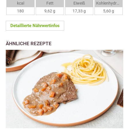
kcal
Fett
Eiweiß
Kohlenhydrate
180
9,62 g
17,33 g
5,60 g
Detaillierte Nährwertinfos
ÄHNLICHE REZEPTE