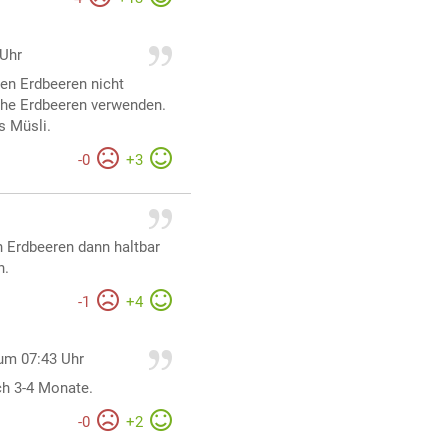
 Uhr
en Erdbeeren nicht
che Erdbeeren verwenden.
s Müsli.
-
0
+
3
n Erdbeeren dann haltbar
h.
-
1
+
4
um 07:43 Uhr
ich 3-4 Monate.
-
0
+
2