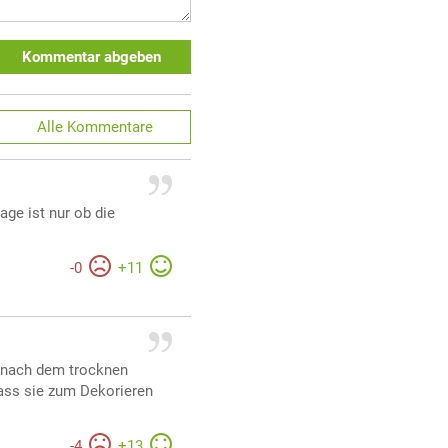
Kommentar abgeben
Alle
Kommentare
age ist nur ob die
-
0
+
11
n nach dem trocknen
dass sie zum Dekorieren
-
4
+
13