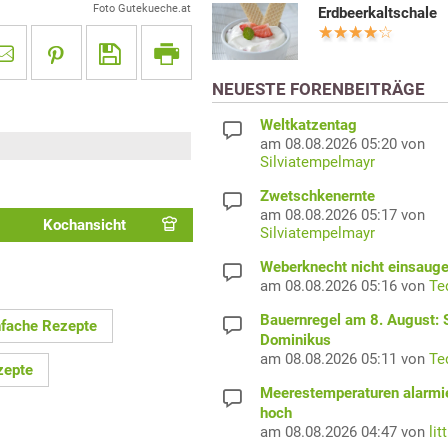
Foto Gutekueche.at
Erdbeerkaltschale
NEUESTE FORENBEITRÄGE
Weltkatzentag
am 08.08.2026 05:20 von
Silviatempelmayr
Zwetschkenernte
am 08.08.2026 05:17 von
Kochansicht
Silviatempelmayr
Weberknecht nicht einsaug
am 08.08.2026 05:16 von
Te
Bauernregel am 8. August: S
nfache Rezepte
Dominikus
am 08.08.2026 05:11 von
Te
zepte
Meerestemperaturen alarmi
hoch
am 08.08.2026 04:47 von
lit