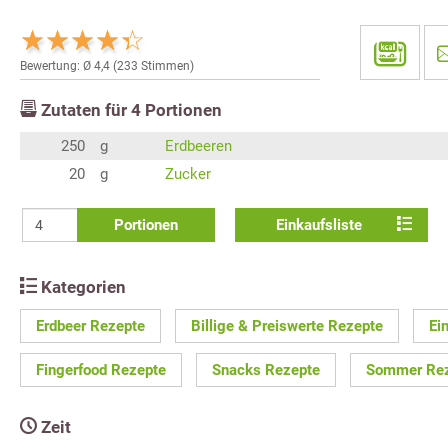
Bewertung: Ø
4,4
(
233
Stimmen)
Zutaten für
4
Portionen
250
g
Erdbeeren
20
g
Zucker
Portionen
Einkaufsliste
Kategorien
Erdbeer Rezepte
Billige & Preiswerte Rezepte
Ei
Fingerfood Rezepte
Snacks Rezepte
Sommer Re
Zeit