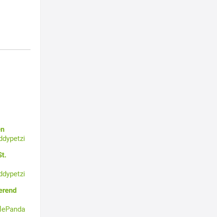
en
ddypetzi
t.
ddypetzi
erend
tlePanda