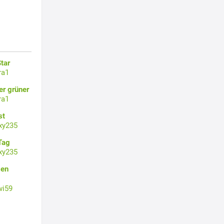
tar
ra1
er grüner
ra1
st
xy235
Tag
xy235
gen
wi59