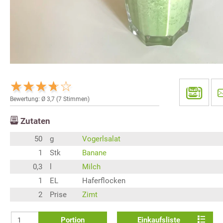
Bewertung: Ø
3,7
(
7
Stimmen)
Zutaten
50
g
Vogerlsalat
1
Stk
Banane
0,3
l
Milch
1
EL
Haferflocken
2
Prise
Zimt
Portion
Einkaufsliste