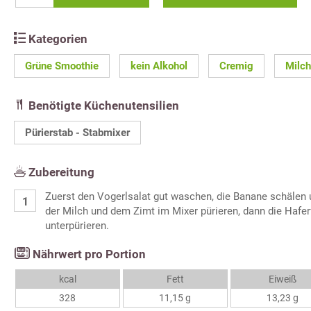
Kategorien
Grüne Smoothie
kein Alkohol
Cremig
Milch
Benötigte Küchenutensilien
Pürierstab - Stabmixer
Zubereitung
Zuerst den Vogerlsalat gut waschen, die Banane schälen 
der Milch und dem Zimt im Mixer pürieren, dann die Hafe
unterpürieren.
Nährwert pro Portion
kcal
Fett
Eiweiß
328
11,15 g
13,23 g