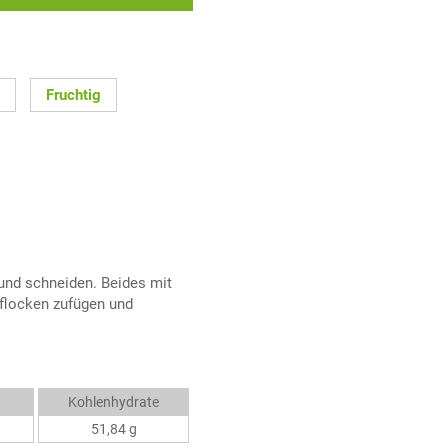
Fruchtig
und schneiden. Beides mit
rflocken zufügen und
Kohlenhydrate
51,84 g