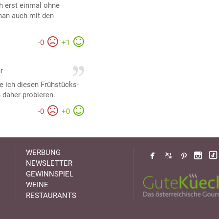
ch erst einmal ohne
 man auch mit den
-
0
+
1
r
e ich diesen Frühstücks-
 daher probieren.
-
0
+
0
WERBUNG
NEWSLETTER
GEWINNSPIEL
WEINE
RESTAURANTS