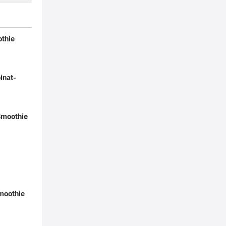
thie
inat-
Smoothie
moothie