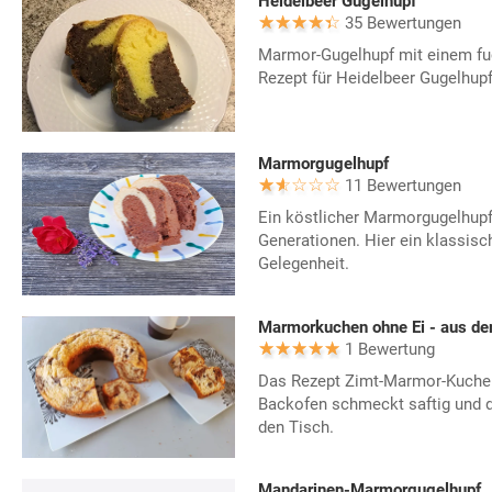
Heidelbeer Gugelhupf
35 Bewertungen
Marmor-Gugelhupf mit einem fuc
Rezept für Heidelbeer Gugelhupf
Marmorgugelhupf
11 Bewertungen
Ein köstlicher Marmorgugelhupf
Generationen. Hier ein klassisc
Gelegenheit.
Marmorkuchen ohne Ei - aus d
1 Bewertung
Das Rezept Zimt-Marmor-Kuche
Backofen schmeckt saftig und d
den Tisch.
Mandarinen-Marmorgugelhupf