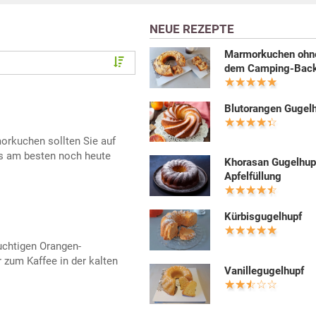
NEUE REZEPTE
Marmorkuchen ohne
dem Camping-Back
Blutorangen Gugel
rkuchen sollten Sie auf
es am besten noch heute
Khorasan Gugelhup
Apfelfüllung
Kürbisgugelhupf
uchtigen Orangen-
zum Kaffee in der kalten
Vanillegugelhupf