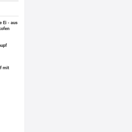
 Ei - aus
ofen
hupf
f mit