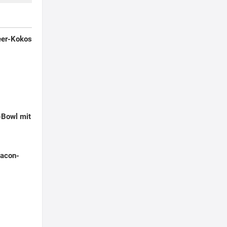
eer-Kokos
-Bowl mit
Yacon-