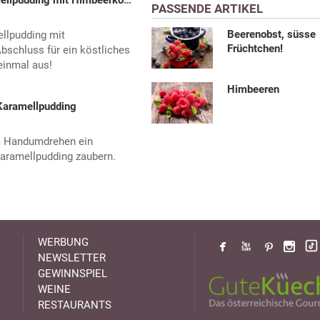
Selbstgemachter Vanille-Karamellpudding mit Himbeerkompott
PASSENDE ARTIKEL
Beerenobst, süsse
llpudding mit
Früchtchen!
bschluss für ein köstliches
einmal aus!
Himbeeren
Karamellpudding
im Handumdrehen ein
aramellpudding zaubern.
WERBUNG
NEWSLETTER
GEWINNSPIEL
WEINE
RESTAURANTS