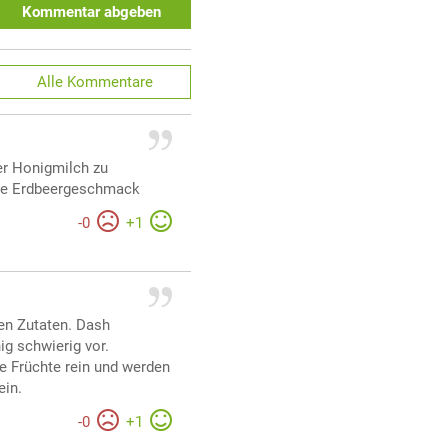
Kommentar abgeben
Alle
Kommentare
ter Honigmilch zu
hne Erdbeergeschmack
-
0
+
1
en Zutaten. Dash
ig schwierig vor.
e Früchte rein und werden
ein.
-
0
+
1