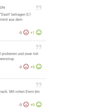
 Uhr
"Dash" betragen 0,1
 kommt aus dem
-
0
+
1
 probieren und zwar mit
eersirup.
-
0
+
0
ack. Mit rohen Eiern bin
-
0
+
0