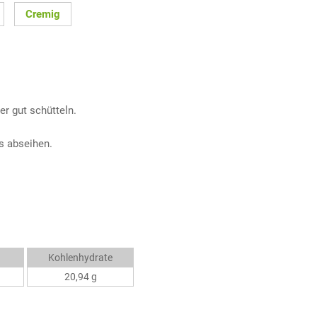
Cremig
er gut schütteln.
as abseihen.
Kohlenhydrate
20,94 g