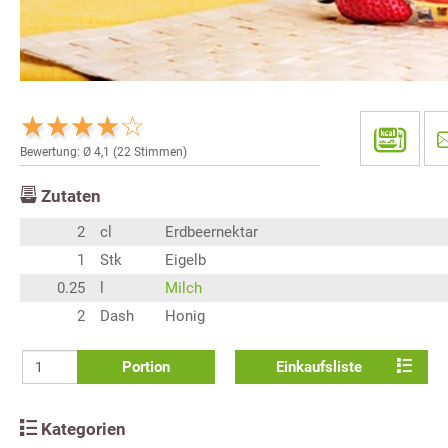
Bewertung: Ø
4,1
(
22
Stimmen)
Zutaten
2
cl
Erdbeernektar
1
Stk
Eigelb
0.25
l
Milch
2
Dash
Honig
Portion
Einkaufsliste
Kategorien