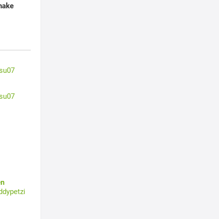
hake
su07
su07
en
ddypetzi