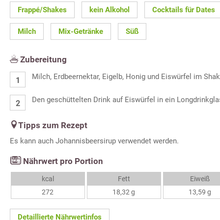
Frappé/Shakes
kein Alkohol
Cocktails für Dates
Milch
Mix-Getränke
Süß
Zubereitung
Milch, Erdbeernektar, Eigelb, Honig und Eiswürfel im Shak
Den geschüttelten Drink auf Eiswürfel in ein Longdrinkgl
Tipps zum Rezept
Es kann auch Johannisbeersirup verwendet werden.
Nährwert pro Portion
kcal
Fett
Eiweiß
272
18,32 g
13,59 g
Detaillierte Nährwertinfos