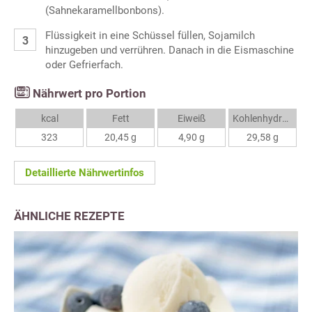
(Sahnekaramellbonbons).
Flüssigkeit in eine Schüssel füllen, Sojamilch
hinzugeben und verrühren. Danach in die Eismaschine
oder Gefrierfach.
Nährwert pro Portion
kcal
Fett
Eiweiß
Kohlenhydrate
323
20,45 g
4,90 g
29,58 g
Detaillierte Nährwertinfos
ÄHNLICHE REZEPTE