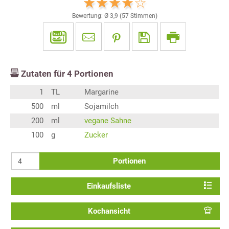
Bewertung: Ø
3,9
(
57
Stimmen)
Zutaten für
4
Portionen
1
TL
Margarine
500
ml
Sojamilch
200
ml
vegane Sahne
100
g
Zucker
Portionen
Einkaufsliste
Kochansicht