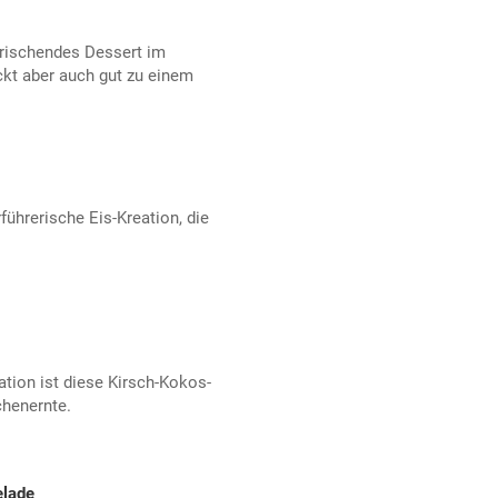
frischendes Dessert im
t aber auch gut zu einem
rführerische Eis-Kreation, die
tion ist diese Kirsch-Kokos-
chenernte.
elade