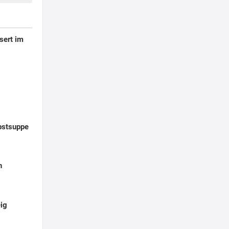
sert im
bstsuppe
n
ig