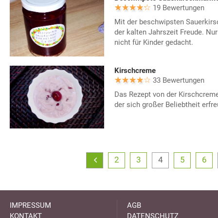
19 Bewertungen
Mit der beschwipsten Sauerkir
der kalten Jahrszeit Freude. Nur
nicht für Kinder gedacht.
Kirschcreme
33 Bewertungen
Das Rezept von der Kirschcreme 
der sich großer Beliebtheit erfre
2
3
4
5
6
IMPRESSUM
AGB
KONTAKT
DATENSCHUTZ