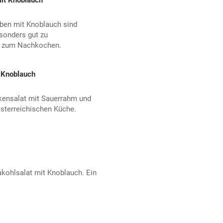
mit Knoblauch
üben mit Knoblauch sind
onders gut zu
t zum Nachkochen.
 Knoblauch
rkensalat mit Sauerrahm und
österreichischen Küche.
akohlsalat mit Knoblauch. Ein