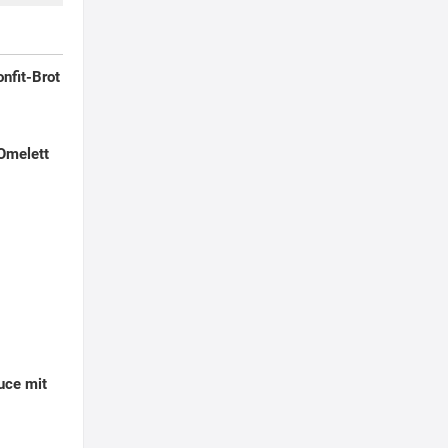
nfit-Brot
Omelett
uce mit