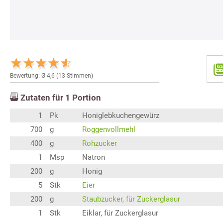
Bewertung: Ø
4,6
(
13
Stimmen)
Zutaten für
1
Portion
1
Pk
Honiglebkuchengewürz
700
g
Roggenvollmehl
400
g
Rohzucker
1
Msp
Natron
200
g
Honig
5
Stk
Eier
200
g
Staubzucker, für Zuckerglasur
1
Stk
Eiklar, für Zuckerglasur