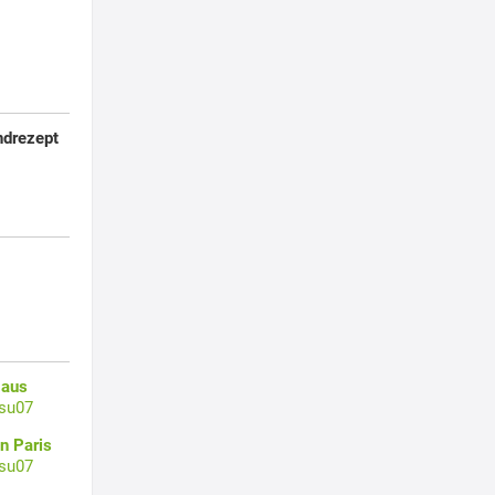
ndrezept
 aus
su07
n Paris
su07