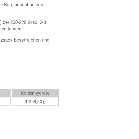
ie Burg ausschneiden.
) bei 200-220 Grad. 2-3
hen lassen.
tzsack besstreichen und
Kohlenhydrate
1.259,30 g