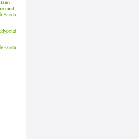
atzen
re sind
tlePanda
ddypetzi
tlePanda